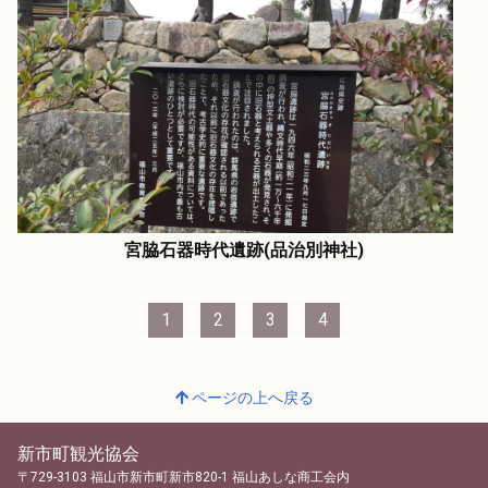
宮脇石器時代遺跡(品治別神社)
1
2
3
4
ページの上へ戻る
新市町観光協会
〒729-3103 福山市新市町新市820-1 福山あしな商工会内