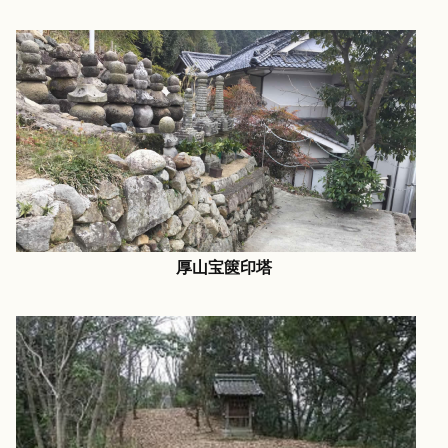
厚山宝篋印塔