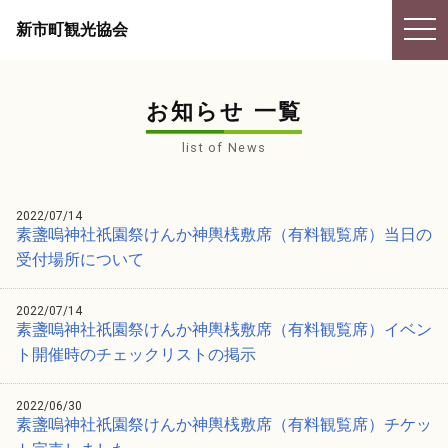
togg
新市町観光協会
navi
お知らせ 一覧
list of News
2022/07/14
素盞嗚神社祇園祭けんか神輿桟敷席（有料観覧席）当日の
受付場所について
2022/07/14
素盞嗚神社祇園祭けんか神輿桟敷席（有料観覧席）イベン
ト開催時のチェックリストの掲示
2022/06/30
素盞嗚神社祇園祭けんか神輿桟敷席（有料観覧席）チケッ